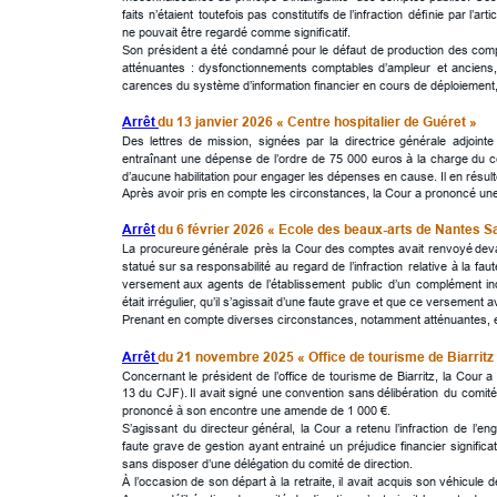
faits
n’étaient
toutefois
pas
constitutifs
de
l’infraction
déﬁnie
par
l’arti
ne pouvait être regardé comme signiﬁcatif.
Son
président
a
été
condamné
pour
le
défaut
de
production
des
com
atténuantes
:
dysfonctionnements
comptables
d’ampleur
et
anciens
carences du système d’information financier en cours de déploiement, e
Arrêt 
du 13 janvier 2026 « Centre hospitalier de Guéret »
Des
lettres
de
mission,
signées
par
la
directrice
générale
adjointe
entraînant
une
dépense
de
l’ordre
de
75
000
euros
à
la
charge
du
c
d’aucune habilitation pour engager les dépenses en cause. Il en résulte
Après avoir pris en compte les circonstances, la Cour a prononcé un
Arrêt
 du 6 février 2026 « Ecole des beaux-arts de Nantes Sa
La
procureure
générale
près
la
Cour
des
comptes
avait
renvoyé
dev
statué
sur
sa
responsabilité
au
regard
de
l’infraction
relative
à
la
faut
versement
aux
agents
de
l’établissement
public
d’un
complément
i
était irrégulier, qu’il s’agissait d’une faute grave et que ce versement a
Prenant en compte diverses circonstances, notamment atténuantes, ell
Arrêt 
du 21 novembre 2025 « Office de tourisme de Biarritz -
Concernant
le
président
de
l’office
de
tourisme
de
Biarritz,
la
Cour
a
13
du
CJF).
Il
avait
signé
une
convention
sans
délibération
du
comité
prononcé à son encontre une amende de 1 000 €.
S’agissant
du
directeur
général,
la
Cour
a
retenu
l’infraction
de
l’en
faute
grave
de
gestion
ayant
entrainé
un
préjudice
financier
significat
sans disposer d’une délégation du comité de direction. 
À
l’occasion
de
son
départ
à
la
retraite,
il
avait
acquis
son
véhicule
d