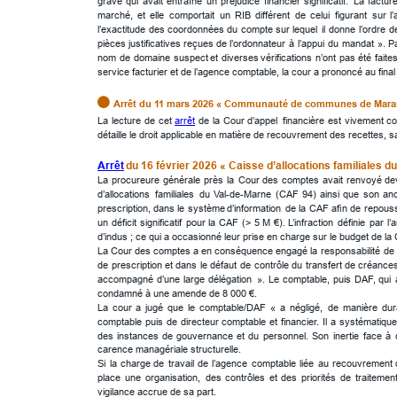
grave
qui
avait
entraîné
un
préjudice
financier
significatif.
La
factur
marché,
et
elle
comportait
un
RIB
différent
de
celui
figurant
sur
l
l’exactitude
des
coordonnées
du
compte
sur
lequel
il
donne
l’ordre
d
pièces
justificatives
reçues
de
l’ordonnateur
à
l’appui
du
mandat
».
P
nom
de
domaine
suspect
et
diverses
vérifications
n’ont
pas
été
faites
service facturier et de l’agence comptable, la cour a prononcé au fin

Arrêt du 11 mars 2026 « Communauté de communes de Mara
La
lecture
de
cet
arrêt
de
la
Cour
d’appel
financière
est
vivement
co
détaille le droit applicable en matière de recouvrement des recettes, 
Arrêt
 du 16 février 2026 « Caisse d’allocations familiales 
La
procureure
générale
près
la
Cour
des
comptes
avait
renvoyé
de
d’allocations
familiales
du
Val-de-Marne
(CAF
94)
ainsi
que
son
an
prescription,
dans
le
système
d’information
de
la
CAF
aﬁn
de
repous
un
déficit
significatif
pour
la
CAF
(>
5
M
€).
L’infraction
définie
par
l’a
d’indus ; ce qui a occasionné leur prise en charge sur le budget de la
La
Cour
des
comptes
a
en
conséquence
engagé
la
responsabilité
de
de
prescription
et
dans
le
défaut
de
contrôle
du
transfert
de
créances
accompagné
d’une
large
délégation
».
Le
comptable,
puis
DAF,
qui
condamné à une amende de 8 000 €.
La
cour
a
jugé
que
le
comptable/DAF
«
a
négligé,
de
manière
dur
comptable
puis
de
directeur
comptable
et
financier.
Il
a
systématiqu
des
instances
de
gouvernance
et
du
personnel.
Son
inertie
face
à
carence managériale structurelle.
Si
la
charge
de
travail
de
l’agence
comptable
liée
au
recouvrement
place
une
organisation,
des
contrôles
et
des
priorités
de
traitemen
vigilance accrue de sa part.