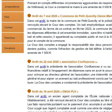
Prenant en compte différentes circonstances aggravantes de responsabi
de l’intéressé, la Cour a condamné le maire à une amende de 3 000 €.

Arrêt du 7 mai 2026 « Commune de Petit-Quevilly (Seine-Mari
Dans
cet
arrêt
,
la
maire
de
la
commune
de
Petit-Quevilly
et
le
présid
renvoyés
devant
la
Cour
des
comptes.
Un
bail
emphytéotique
avait
commercial. 
Au
terme
de
ce
contrat,
en
février
2023,
la
commune
éta
les
dépenses
afférentes
à
cet
ensemble
immobilier,
sans
titre
ni
habili
bail
et
cette
cession,
il
appartenait
au
comptable
public
et
non
à
la
S
pour le compte de la commune.
La
Cour
des
comptes
a
engagé
la
responsabilité
des
deux
person
deniers
publics,
commis
l’infraction
de
gestion
de
fait
définie
à
l’artic
amende de 1 500 €.

Arrêt du 22 mai 2026 « association Confluences ».
Dans
cet
arrêt
la
présidente
de
l’association
Confluences
a
vu
sa
financières
relatif
à
l’engagement
de
dépenses
sans
en
avoir
le
pouvo
pour
octroyer
au
directeur
général
de
l’association
une
indemnité
d
général
et
pour
signer
un
avenant
au
bail
professionnel
conclu
par
l’
loyer. La Cour des comptes a condamné la présidente de l’associatio

Arrêt du 16 avril 2026 « ENSA-PLV »
Dans
cet
arrêt,
un
ancien
agent
comptable
de
l’École
nationale
l’établissement,
a
été
renvoyé
devant
la
Cour
des
comptes
au
titre
d
Les
faits
reprochés
portaient
sur
le
paiement
d’un
acompte
à
un
dest
Cour
a
jugé
que
l’agent
comptable
avait
commis
une
série
de
néglig