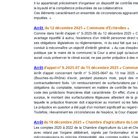
Il
lui
appartenait
précisément
d’organiser
un
dispositif
de
contrôle
int
la loyauté et la compétence présumées de sa collaboratrice.
Ces
éléments
caractérisent
un
ensemble
de
circonstances
aggravant
imputées. ».
Arrêt 
 du 12 décembre 2025 « Commune d’Echirolles »
Comme
dans
l’arrêt
d’appel
n°
S-2025-06
du
12
décembre
2025
«
C
avantage
injustifié
à
autrui,
l’existence
d’un
intérêt
personnel
direct
ses
obligations
législatives
ou
réglementaires,
ni
du
seul
fait
que
sa
conduit
à
méconnaître
un
objectif
d’intérêt
général.
» 
Au
cas
d’espèc
publique
par
le
maire
de
la
commune)
la
Cour
a
ainsi
jugé
qu’aucu
aurait voulu préserver le climat social, ne pas porter préjudice à des re
Arrêt
 d’appel n° S-2025-07 du 15 décembre 2025 « Commune
Arrêt
d’appel
concernant
l’arrêt
n°
S-2025-0647
du
13
mai
2025
(Bouches-du-Rhône)
d’avoir,
pendant
plusieurs
mois,
payé
des
m
contractuellement
fixés.
Un
remboursement
de
surfacturations
par
obligations
du
comptable,
notamment
en
matière
de
contrôle
de
l’e
code
des
juridictions
financières
était
caractérisée.
En
effet,
d’une
p
surplus,
le
montant
des
surfacturations
litigieuses
attestent
de
la
gr
laquelle
le
préjudice
financier
doit
s’apprécier
au
moment
où
les
faits
Le préjudice en question a été jugé d’un montant significatif au rega
Toutefois, réexaminant les circonstances de l’espèce, la Cour d’appel
Arrêt
 du 18 décembre 2025 « Chambre d’agriculture du Loir
Les
comptes
2020
à
2022
de
la
Chambre
d’agriculture
du
Loir-et-Ch
avec
retard
par
l’organe
délibérant,
signés
par
l’ordonnateur
et
le
méconnaissance
du
principe
d’intangibilité
des
comptes
publics.
Ces