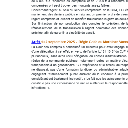
de
5
000
€
à
l’encontre
du
comptable
et
de
2
000
€
à
l’encontre
d
concernées ont peut trouver ces montants assez faibles.
Concernant
l’agent
au
sein
du
service
comptabilité
de
la
CDA,
il
lui
é
maniement
des
deniers
publics
en
signant
un
premier
ordre
de
vire
l’agent comptable et utilisant de manière frauduleuse la griffe de celui
Sur
l’infraction
de
non-production
des
comptes
le
président
de
l
l’établissement,
de
la
transmission
à
l’agent
comptable
des
donné
précitée, afin de garantir la sincérité du passif.
Arrêt 
du 2 septembre 2025 « Régie Golfe du Morbihan Vann
La
Cour
des
comptes
a
condamné
un
directeur
pour
avoir
engagé
d
d’une
délégation
à
cet
effet,
en
vertu
de
l’article
L.131-13-3°
du
CJF.
pluriannuels,
sans
avoir
reçu
délégation
du
conseil
d’administration
règles
de
la
commande
publique,
notamment
celles
en
matière
d’év
transposable
à
un
gestionnaire
:
«
l
’expérience
et
le
niveau
de
respo
ne
disposait
pas
d’une
formation
juridique
ou
administrative
adapt
engageant
l’établissement
public
auraient
dû
le
conduire
à
la
pru
considérant
est
également
instructif
:
«
Le
fait
que
les
agissements
q
constitue
pas
une
circonstance
de
nature
à
atténuer
la
responsabilité
infractions  ».