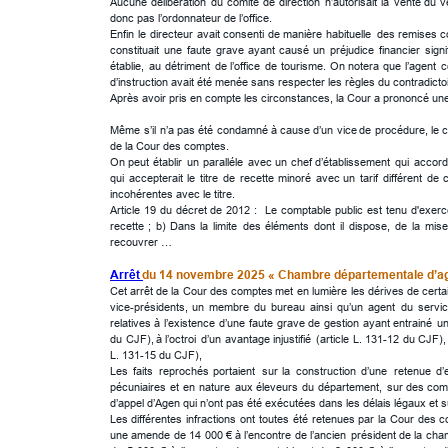
Aucune
délibération
du
comité
de
direction
n’autorisait
la
vente
du
v
donc pas l’ordonnateur de l’office.
Enfin
le
directeur
avait
consenti
de
manière
habituelle
des
remises
c
constituait
une
faute
grave
ayant
causé
un
préjudice
financier
signi
établie,
au
détriment
de
l’office
de
tourisme.
On
notera
que
l’agent
c
d’instruction avait été menée sans respecter les règles du contradictoi
Après avoir pris en compte les circonstances, la Cour a prononcé une
Même
s’il
n’a
pas
été
condamné
à
cause
d’un
vice
de
procédure,
le
c
de la Cour des comptes.
On
peut
établir
un
paralléle
avec
un
chef
d’établissement
qui
accord
qui
accepterait
le
titre
de
recette
minoré
avec
un
tarif
différent
de
c
incohérentes avec le titre.
Article
19
du
décret
de
2012
:
Le
comptable
public
est
tenu
d'exerc
recette
;
b)
Dans
la
limite
des
éléments
dont
il
dispose,
de
la
mise
recouvrer …
Arrêt 
du 14 novembre 2025 « Chambre départementale d’agr
Cet
arrêt
de
la
Cour
des
comptes
met
en
lumière
les
dérives
de
certa
vice-présidents,
un
membre
du
bureau
ainsi
qu’un
agent
du
servi
relatives
à
l’existence
d’une
faute
grave
de
gestion
ayant
entrainé
u
du
CJF),
à
l’octroi
d’un
avantage
injustifié
(article
L.
131-12
du
CJF),
L. 131-15 du CJF),
Les
faits
reprochés
portaient
sur
la
construction
d’une
retenue
d’
pécuniaires
et
en
nature
aux
éleveurs
du
département,
sur
des
com
d’appel d’Agen qui n’ont pas été exécutées dans les délais légaux et 
Les
différentes
infractions
ont
toutes
été
retenues
par
la
Cour
des
c
une
amende
de
14
000
€
à
l’encontre
de
l’ancien
président
de
la
cha