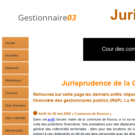
Gestionnaire
03
Jurisprudence de la 
Retrouvez
sur
cette
page
les
derniers
arrêts
impor
financière des gestionnaires publics (RGP). La RG

Arrêt du 29 mai 2026 « Commune de Kourou ».
Dans
cet
arrêt
l’ancien
maire
de
la
commune
de
Kourou
a
vu
sa
re
code
des
juridictions
financières.
Des
prestations
pour
des
déplacem
général
des
collectivités
territoriales
;
idem
pour
des
locations
de
v
indirect à ces règlements du fait de ses liens personnels avec les élus