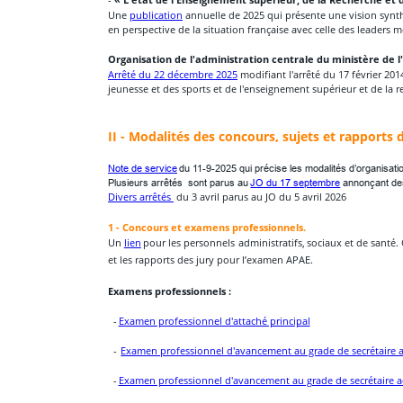
- 
« L'état de l'Enseignement supérieur, de la Recherche et 
Une 
publication
 annuelle de 2025 qui présente une vision synth
en perspective de la situation française avec celle des leaders 
Organisation de l'administration centrale du ministère de l
Arrêté du 22 décembre 2025
 modifiant l'arrêté du 17 février 201
jeunesse et des sports et de l'enseignement supérieur et de la 
II - Modalités des concours, sujets et rapports d
Note de service
 du 11-9-2025 qui précise les modalités d’organisati
Plusieurs arrêtés  sont parus au 
JO du 17 septembre
 annonçant de
Divers arrêtés 
 du 3 avril parus au JO du 5 avril 2026
Concours et examens professionnels.
1 - 
Un
lien
pour
les
personnels
administratifs,
sociaux
et
de
santé.
et les rapports des jury pour l’examen APAE.
Examens professionnels :
  - 
Examen professionnel d'attaché principal
  -  
Examen professionnel d'avancement au grade de secrétaire ad
  - 
Examen professionnel d'avancement au grade de secrétaire ad