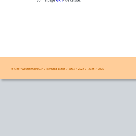
Voir la page «
GRH
» de ce site.
© Site «Gestionnaire03» / Bernard Blanc / 2023 / 2024 /  2025 / 2026 