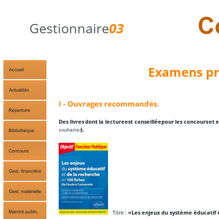
Gestionnaire
03
Examens pr
I - Ouvrages recommandés.
Des
livres
dont
la
lecture
est
conseillée
pour
les
concours
et
souhaitez
).
   Titre : 
«Les enjeux du système éducatif et