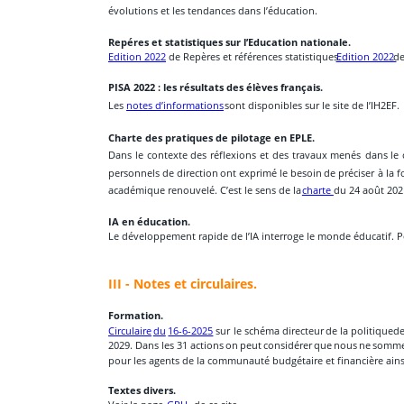
évolutions et les tendances dans l’éducation.
Repéres et statistiques sur l’Education nationale. 
Edition 2022
  de Repères et références statistiques. 
Edition 2022 
de
PISA 2022 : les résultats des élèves français.
Les 
notes d’informations
 sont disponibles sur le site de l’IH2EF.
Charte des pratiques de pilotage en EPLE.
Dans
le
contexte
des
réflexions
et
des
travaux
menés
dans
le
personnels
de
direction
ont
exprimé
le
besoin
de
préciser
à
la
f
académique renouvelé. C’est le sens de la 
charte 
du 24 août 2021
IA en éducation. 
Le développement rapide de l’IA interroge le monde éducatif. Po
III - Notes et circulaires.
Formation.
Circulaire
du
16-6-2025
sur
le
schéma
directeur
de
la
politique
d
2029.
Dans
les
31
actions
on
peut
considérer
que
nous
ne
somm
pour les agents de la communauté budgétaire et financière ainsi 
Textes divers.