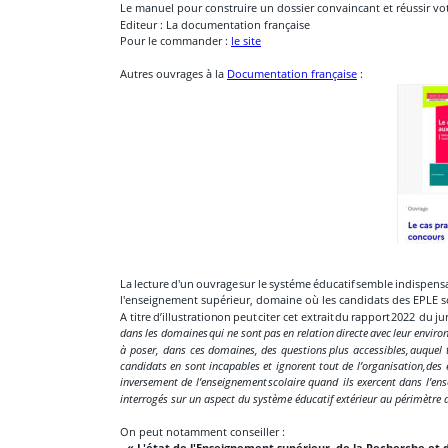
Le manuel pour construire un dossier convaincant et réussir votr
Editeur : La documentation française
Pour le commander : 
le site
Autres ouvrages à la 
Documentation française
 :
La
lecture
d'un
ouvrage
sur
le
systéme
éducatif
semble
indispens
l'enseignement supérieur, domaine où les candidats des EPLE s
A
titre
d’illustration
on
peut
citer
cet
extrait
du
rapport
2022
du
ju
dans
les
domaines
qui
ne
sont
pas
en
relation
directe
avec
leur
enviro
à
poser,
dans
ces
domaines,
des
questions
plus
accessibles,
auquel
candidats
en
sont
incapables
et
ignorent
tout
de
l’organisation,
des
inversement
de
l’enseignement
scolaire
quand
ils
exercent
dans
l’en
interrogés sur un aspect du système éducatif extérieur au périmètre de 
On peut notamment conseiller :