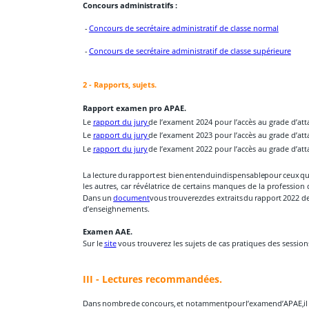
Concours administratifs :
 - 
Concours de secrétaire administratif de classe normal
 - 
Concours de secrétaire administratif de classe supérieure
2 - Rapports, sujets.
Rapport examen pro APAE.
Le 
rapport du jury 
de l’exament 2024 pour l’accès au grade d’att
Le 
rapport du jury 
de l’exament 2023 pour l’accès au grade d’att
Le 
r
apport du jury
 de l’exament 2022 pour l’accès au grade d’att
La
lecture
du
rapport
est
bien
entendu
indispensable
pour
ceux
qu
les autres, car révélatrice de certains manques de la profession
Dans
un
document
vous
trouverez
des
extraits
du
rapport
2022
d
d’enseighnements.
Examen AAE.
Sur le 
site
 vous trouverez les sujets de cas pratiques des session
III - Lectures recommandées.
Dans
nombre
de
concours,
et
notamment
pour
l’examen
d’APAE,
il