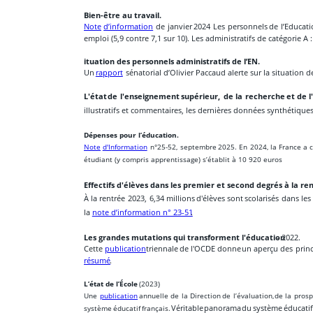
Bien-être au travail. 
Note
d’information
de
janvier
2024
Les
personnels
de
l’Educat
emploi (5,9 contre 7,1 sur 10). Les administratifs de catégorie A : 
ituation des personnels administratifs de l’EN. 
Un 
rapport
  sénatorial d’Olivier Paccaud alerte sur la situation 
L'état
de
l'enseignement
supérieur,
de
la
recherche
et
de
l
illustratifs et commentaires, les dernières données synthétique
Dépenses pour l’éducation.
Note
d'Information
n°25-52,
septembre
2025.
En
2024,
la
France
a
étudiant (y compris apprentissage) s’établit à 10 920 euros
Effectifs d'élèves dans les premier et second degrés à la re
À
la
rentrée
2023,
6,34
millions
d'élèves
sont
scolarisés
dans
les
la 
note d’information n° 23-51
.
Les grandes mutations qui transforment l'éducation
 - 2022. 
Cette
publication
triennale
de
l'OCDE
donne
un
aperçu
des
prin
résumé
.
L’état de l’École
 (2023) 
Une
publication
annuelle
de
la
Direction
de
l’évaluation,
de
la
prosp
système
éducatif
français.
Véritable
panorama
du
système
éducatif