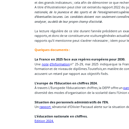
et des grands indicateurs ; cela afin de démontrer ce que recher
A
titre
d’illustration
on
peut
citer
cet
extrait
du
rapport
2022
du
ju
nationale,
de
la
jeunesse
et
des
sports
et
de
l’enseignement
supérie
d’éventuelles
lacunes.
Les
candidats
doivent
non
seulement
connaîtr
analyser, au-delà de leur propre champ d’activité
.».
La
lecture
régulière
de
ce
site
durant
l’année
précédent
un
exa
rapports,
et
donc
de
se
constituer
une
«culture
générale»
actualis
rapports qu’il mentionne peut s’avérer nécessaire ; idem pour le 
Quelques documents :
La France en 2025 face aux repères européens pour 2030. 
Une
note
d'Information
n°
25-29,
mai
2025
indique
que
la
Fra
formation
et
de
niveau
de
diplômes.
Toutefois,
en
matière
de
com
accusent un retard par rapport aux objectifs fixés.
L’europe de l’Education en chiffres 2024. 
À
travers
L’Europe
de
l’éducation
en
chiffres,
la
DEPP
offre
un
pa
diversité des modes d’organisation de la scolarité dans l’Union 
Situation des personnels administratifs de l’EN. 
Un 
rapport 
 sénatorial d’Olivier Paccaud alerte sur la situation d
L’éducation nationale en chiffres.
Edition 2024.