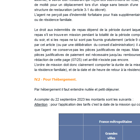
de
moitié
pour
un
déplacement
lors
d’un
stage
sans
besoin
d’une
structure de restauration (article 3-1 du décret).
L'agent
ne
perçoit
pas
d'indemnité
forfaitaire
pour
frais
supplémentai
ou de résidence familiale.
Le
droit
aux
indemnités
de
repas
dépend
de
la
période
durant
laque
repas
s'il
se
trouve
en
mission
pendant
la
totalité
de
la
période
compr
du
soir,
et
si
les
repas
ne
lui
sont
pas
fournis
gratuitement
(article
9
par
cet
article
(ou
par
une
délibération
du
conseil
d’administration)
il
que
l’agent
ne
conserve
pas
les
pièces
justificatives
de
repas.
Mais
pièces
justificatives
de
paiement
est
nécessaire
jusqu'au
rembourse
rédaction de cette page (07/25) cet arrêté n’existe pas encore.
L’ordre
de
mission
doit
donc
clairement
comporter
la
durée
de
la
miss
la résidence familiale), et de la date et de heure de retour à la résiden
IV.2 - Pour l’hébergement.
Par hébergement il faut entendre nuitée et petit-déjeuner. 
A compter du 22 septembre 2023 les montants sont les suivants :
Attention
 : pour l’application des tarifs c'est la date de la mission qu