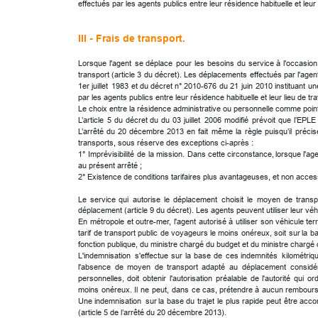
effectués par les agents publics entre leur résidence habituelle et leu
III - Frais de transport.
Lorsque
l'agent
se
déplace
pour
les
besoins
du
service
à
l'occasion
transport
(article
3
du
décret).
Les
déplacements
effectués
par
l'agen
1er
juillet
1983
et
du
décret
n°
2010-676
du
21
juin
2010
instituant
un
par les agents publics entre leur résidence habituelle et leur lieu de t
Le choix entre la résidence administrative ou personnelle comme point
L’article
5
du
décret
du
du
03
juillet
2006
modifié
prévoit
que
l’EPLE
L’arrêté
du
20
décembre
2013
en
fait
même
la
règle
puisqu’il
précis
transports, sous réserve des exceptions ci-après :
1°
Imprévisibilité
de
la
mission.
Dans
cette
circonstance,
lorsque
l'ag
au présent arrêté ;
2° Existence de conditions tarifaires plus avantageuses, et non access
Le
service
qui
autorise
le
déplacement
choisit
le
moyen
de
transp
déplacement (article 9 du décret). Les agents peuvent utiliser leur véhic
En
métropole
et
outre-mer,
l'agent
autorisé
à
utiliser
son
véhicule
ter
tarif
de
transport
public
de
voyageurs
le
moins
onéreux,
soit
sur
la
b
fonction publique, du ministre chargé du budget et du ministre chargé d
L'indemnisation
s'effectue
sur
la
base
de
ces
indemnités
kilométriq
l'absence
de
moyen
de
transport
adapté
au
déplacement
considé
personnelles,
doit
obtenir
l'autorisation
préalable
de
l'autorité
qui
or
moins
onéreux.
Il
ne
peut,
dans
ce
cas,
prétendre
à
aucun
rembour
Une
indemnisation
sur
la
base
du
trajet
le
plus
rapide
peut
être
acco
(article 5 de l’arrêté du 20 décembre 2013).