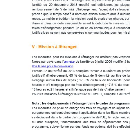
Le
droit
à
aux
indemnités
d’hébergement
dépend
de
la
période
dura
l’arrêté
du
20
décembre
2013
modifié
qui
définissent
les
plages
remboursement
de
l'indemnité
d'hébergement,
l'agent
doit
se
trouver
précise
que
le
temps
passé
à
bord
des
avions
n'ouvre
droit
à
aucun
repas.
La
nuitée
précédant
la
mission
peut
être
prise
en
charge,
sur
d’arriver
dans
un
délai
raisonnable
avant
le
début
de
la
mission.
En
taxes
d'hébergement
pendant
un
an
et
les
communique
à
l'ordonna
justificatives ne sont pas conservées ni communiquées pour les mission
V - Mission à l’
étranger
.
Les
modalités
pour
les
missions
à
l’étranger
ne
différent
pas
vraimen
fixées par pays dans l’ 
annexe
 de l’arrêté du 3 juillet 2006 modifié, 
Voir le site pour la conversion
.
L’article
22
de
l’arrêté
de
2013
complète
l’article
3
du
décret
en
préci
justificatif
d'hébergement,
65
%
du
taux
de
l'indemnité
au
titre
de
la
n'engage
aucun
frais
de
repas
;
17,5
%
du
taux
de
l'indemnité
pour
heures
et
s'il
n'engage
pas
de
frais
d'hébergement
;
17,5
%
du
taux
18 heures et 21 heures et s'il n'engage pas de frais d'hébergement.
Pour les missions à l’étranger la lecture du Titre III, Chapitre 1 de l
Nota : les déplacements à l’étranger dans le cadre du program
Les
modalités
de
prise
en
charge
des
frais
de
voyage
et
de
séjour
de
européennes
qui
sont
directement
applicables
dans
les
Etats
membre
se
déplacent
dans
le
cadre
d’un
programme
de
l’UE,
le
règlement
e
du
droit
européen,
l’indemnisation
des
frais
de
déplacement
des
programme,
subventionné
par
des
fonds
européens,
doit
être
effectu