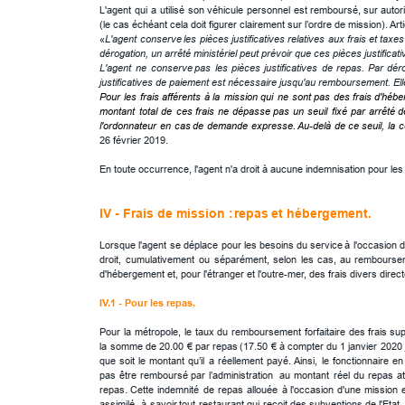
L'agent
qui
a
utilisé
son
véhicule
personnel
est
remboursé,
sur
autor
(le cas échéant cela doit figurer clairement sur l’ordre de mission). Arti
«
L'agent
conserve
les
pièces
justificatives
relatives
aux
frais
et
taxes
dérogation, un arrêté ministériel peut prévoir que ces pièces justific
L'agent
ne
conserve
pas
les
pièces
justificatives
de
repas.
Par
déro
justificatives de paiement est nécessaire jusqu'au remboursement. E
Pour
les
frais
afférents
à
la
mission
qui
ne
sont
pas
des
frais
d'hébe
montant
total
de
ces
frais
ne
dépasse
pas
un
seuil
fixé
par
arrêté
d
l'ordonnateur
en
cas
de
demande
expresse. 
Au-delà
de
ce
seuil,
la
c
26 février 2019.
En toute occurrence, l'agent n'a droit à aucune indemnisation pour l
IV - Frais de mission : 
repas
 et hébergement.
Lorsque
l'agent
se
déplace
pour
les
besoins
du
service
à
l'occasion
d
droit,
cumulativement
ou
séparément,
selon
les
cas,
au
rembourse
d'hébergement et, pour l'étranger et l'outre-mer, des frais divers direc
IV.1 - Pour les repas.
Pour
la
métropole,
le
taux
du
remboursement
forfaitaire
des
frais
sup
la
somme
de
20.00
€
par
repas
(17.50
€
à
compter
du
1
janvier
2020
que
soit
le
montant
qu’il
a
réellement
payé. 
Ainsi,
le
fonctionnaire
en
pas
être
remboursé
par
l’administration
au
montant
réel
du
repas
a
repas.
Cette
indemnité
de
repas
allouée
à
l'occasion
d'une
mission
assimilé,
à
savoir
tout
restaurant
qui
reçoit
des
subventions
de
l'Etat,