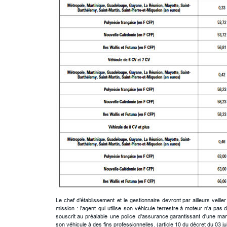
Le
chef
d’établissement
et
le
gestionnaire
devront
par
ailleurs
veiller
mission
:
l'agent
qui
utilise
son
véhicule
terrestre
à
moteur
n'a
pas
d
souscrit
au
préalable
une
police
d'assurance
garantissant
d'une
man
son véhicule à des fins professionnelles. (article 10 du décret du 03 jui