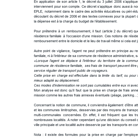
En
application
de
son
article
1,
le
décret
du
3
juillet
2006
s’applique
interviennent
pour
son
compte.
Ce
décret
s’applique
donc
aussi
à
no
EPLE,
notamment
dans
le
cadre
des
activités
éducatives
ou
péri-éd
découlant
du
décret
de
2006
et
des
textes
connexes
pour
la
plupart
la dépense est à la charge du budget de l’établissement. 
Pour
prétendre
à
un
remboursement,
il
faut
(article
2
du
décret)
qu
résidence
familiale
à
l'occasion
d'une
mission.
Ces
notions
de
résid
remboursement entre le domicile et le lieu de travail même si cela est j
Autre
point
de
vigilance,
l’agent
ne
peut
prétendre
en
principe
au
r
familiale, ni à l’intérieur de sa commune de résidence administrative, sau
«Lorsque
l'agent
se
déplace
à
l'intérieur
du
territoire
de
la
commu
commune
de
résidence
familiale,
ses
frais
de
transport
peuvent
être
service régulier de transport public de voyageurs.
Cette
prise
en
charge
est
effectuée
dans
la
limite
du
tarif,
ou
pour
mieux adapté au déplacement.
Ces modes d'indemnisation ne sont pas cumulables entre eux ni avec 
Mon
analyse
est
donc
qu’il
faut
que
la
prise
en
charge
de
frais
ann
mission comme les autres frais annexes éventuels (péage, parking…)
Concernant
la
notion
de
commune,
il
conviendra
également
d’être
att
et
les
communes
limitrophes,
desservies
par
des
moyens
de
transpo
multi-communales
concernées.
En
effet,
il
est
fréquent
que
les
tr
nombreuses
localités. 
A
noter
cependant
qu’une
décision
du
conseil
ville principale et une localité autre desservie par les transports en c
Nota
:
il
existe
des
formules
pour
la
prise
en
charge
par
l’employe