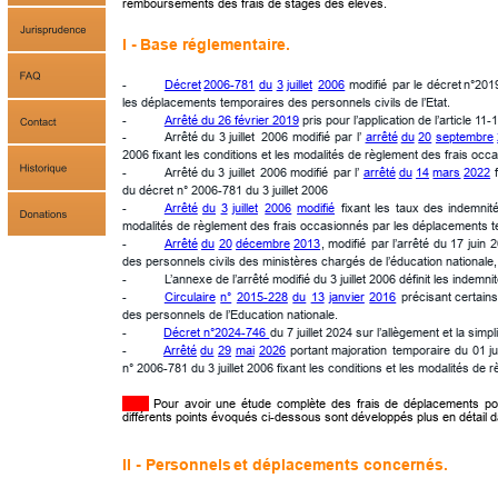
remboursements des frais de stages des élèves.
I - 
Base
 réglementaire.  
-
Décret
2006-781
du
3
juillet
2006
modifié
par
le
décret
n°201
les déplacements temporaires des personnels civils de l’Etat. 
-
Arrêté du 26 février 2019
 pris pour l’application de l’article 11
-
Arrêté
du
3
juillet
2006
modifié
par
l’
arrêté
du
20
septembre
2006 fixant les conditions et les modalités de règlement des frais occ
-
Arrêté
du
3
juillet
2006
modifié
par
l’
arrêté
du
14
mars
2022
du décret n° 2006-781 du 3 juillet 2006
-
Arrêté
du
3
juillet
2006
modifié
fixant
les
taux
des
indemnit
modalités de règlement des frais occasionnés par les déplacements te
-
Arrêté
du
20
décembre
2013
,
modifié
par
l’arrêté
du
17
juin
2
des personnels civils des ministères chargés de l’éducation nationale
-
L’annexe de l’arrêté modifié du 3 juillet 2006 définit les indemn
-
Circulaire
n°
2015-228
du
13
janvier
2016
précisant
certain
des personnels de l’Education nationale.
-           
Décret n°2024-746 
du 7 juillet 2024 sur l’allègement et la simp
-
Arrêté
du
29
mai
2026
portant
majoration
temporaire
du
01
j
n° 2006-781 du 3 juillet 2006 fixant les conditions et les modalités d
Pour
avoir
une
étude
complète
des
frais
de
déplacements
po
différents points évoqués ci-dessous sont développés plus en détail 
II - Personnels
 et déplacements concernés.