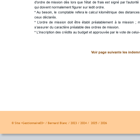
d'ordre
de
mission
dès
lors
que
l'état
de
frais
est
signé
par
l'autorité
qui doivent normalement figurer sur ledit ordre.
* 
Au
besoin,
le
comptable
refera
le
calcul
kilométrique
des
distances
ceux déclarés. 
*
L’ordre
de
mission
doit
être
établi
préalablement
à
la
mission
;
m
s’assurer du caractère préalable des ordres de mission.
* L'inscription des crédits au budget et approuvée par le vote de celui-
Voir page suivante les indemn
© Site «Gestionnaire03» / Bernard Blanc / 2023 / 2024 /  2025 / 2026 