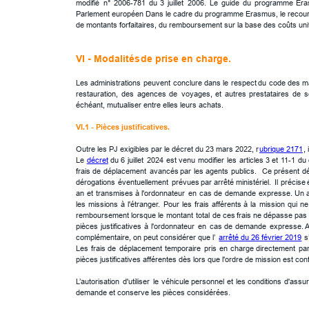
modifié
n°
2006-781
du
3
juillet
2006.
Le
guide
du
programme
Er
Parlement européen Dans le cadre du programme Erasmus, le recours à 
de montants forfaitaires, du remboursement sur la base des coûts uni
VI - Modalités 
de prise en charge.
Les
administrations
peuvent
conclure
dans
le
respect
du
code
des
m
restauration,
des
agences
de
voyages,
et
autres
prestataires
de
s
échéant, mutualiser entre elles leurs achats. 
VI.1 - Pièces justificatives.
Outre les PJ exigibles par le décret du 23 mars 2022, r
ubrique 2171
,
Le
décret
du
6
juillet
2024
est
venu
modifier
les
articles
3
et
11-1
du
frais
de
déplacement
avancés
par
les
agents
publics.
Ce
présent
dé
dérogations
éventuellement
prévues
par
arrêté
ministériel.
Il
précise
an
et
transmises
à
l'ordonnateur
en
cas
de
demande
expresse.
Un
les
missions
à
l'étranger.
Pour
les
frais
afférents
à
la
mission
qui
ne
remboursement
lorsque
le
montant
total
de
ces
frais
ne
dépasse
pas
pièces
justificatives
à
l'ordonnateur
en
cas
de
demande
expresse.
A
complémentaire, on peut considérer que l’ 
arrêté du 26 février 2019
 s
Les
frais
de
déplacement
temporaire
pris
en
charge
directement
pa
pièces justificatives afférentes dès lors que l'ordre de mission est c
L’autorisation
d'utiliser
le
véhicule
personnel
et
les
conditions
d'assu
demande et conserve les pièces considérées. 