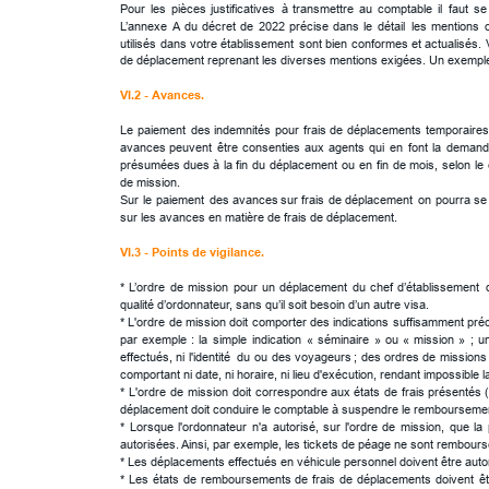
Pour
les
pièces
justificatives
à
transmettre
au
comptable
il
faut
se
L’annexe
A
du
décret
de
2022
précise
dans
le
détail
les
mentions
utilisés
dans
votre
établissement
sont
bien
conformes
et
actualisés.
de déplacement reprenant les diverses mentions exigées. Un exemple 
VI.2 - Avances. 
Le
paiement
des
indemnités
pour
frais
de
déplacements
temporaire
avances
peuvent
être
consenties
aux
agents
qui
en
font
la
demand
présumées
dues
à
la
fin
du
déplacement
ou
en
fin
de
mois,
selon
le
de mission.
Sur
le
paiement
des
avances
sur
frais
de
déplacement
on
pourra
se
sur les avances en matière de frais de déplacement.
VI.3 - Points de vigilance. 
*
L’ordre
de
mission
pour
un
déplacement
du
chef
d’établissement
qualité d’ordonnateur, sans qu’il soit besoin d’un autre visa.
*
L'ordre
de
mission
doit
comporter
des
indications
suffisamment
pré
par
exemple
:
la
simple
indication
«
séminaire
»
ou
«
mission
»
;
u
effectués,
ni
l'identité
du
ou
des
voyageurs
;
des
ordres
de
missions
comportant ni date, ni horaire, ni lieu d'exécution, rendant impossible la
*
L'ordre
de
mission
doit
correspondre
aux
états
de
frais
présentés
déplacement doit conduire le comptable à suspendre le remboursemen
*
Lorsque
l'ordonnateur
n'a
autorisé,
sur
l'ordre
de
mission,
que
la
autorisées. Ainsi, par exemple, les tickets de péage ne sont rembours
* Les déplacements effectués en véhicule personnel doivent être autor
*
Les
états
de
remboursements
de
frais
de
déplacements
doivent
ê