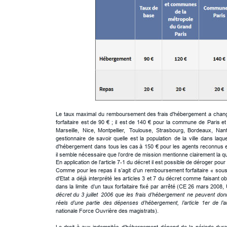
Le
taux
maximal
du
remboursement
des
frais
d'hébergement
a
chan
forfaitaire
est
de
90
€
;
il
est
de
140
€
pour
la
commune
de
Paris
et
Marseille,
Nice,
Montpellier,
Toulouse,
Strasbourg,
Bordeaux,
Nan
gestionnaire
de
savoir
quelle
est
la
population
de
la
ville
dans
laque
d'hébergement
dans
tous
les
cas
à
150
€
pour
les
agents
reconnus
il semble nécessaire que l’ordre de mission mentionne clairement la qua
En application de l’article 7-1 du décret il est possible de déroger po
Comme
pour
les
repas
il
s’agit
d’un
remboursement
forfaitaire
«
sou
d'Etat
a
déjà
interprété
les
articles
3
et
7
du
décret
comme
faisant
ob
dans
la
limite
d’un
taux
forfaitaire
fixé
par
arrêté
(CE
26
mars
2008,
décret
du
3
juillet
2006
que
les
frais
d’hébergement
ne
peuvent
don
réels
d’une
partie
des
dépenses
d’hébergement,
l’article
1er
de
l’
nationale Force Ouvrière des magistrats).