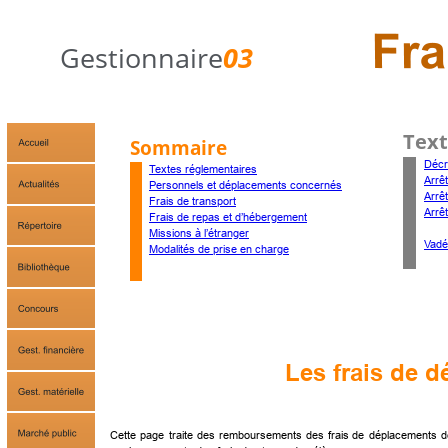
Gestionnaire
03
Text
Sommaire
Décre
Textes réglementaires
Arrê
Personnels et déplacements concernés
Arrêt
Frais de transport
Arrê
Frais de repas et d’hébergement
Missions à l’étranger
Vadé
Modalités de prise en charge
Les frais de 
Cette
page
traite
des
remboursements
des
frais
de
déplacements
d