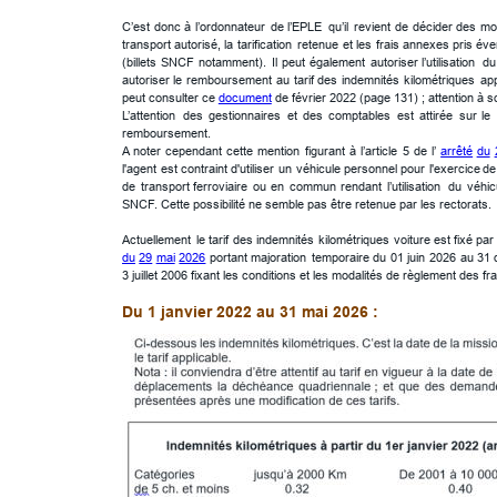
C’est
donc
à
l’ordonnateur
de
l’EPLE
qu’il
revient
de
décider
des
mod
transport
autorisé,
la
tarification
retenue
et
les
frais
annexes
pris
éve
(billets
SNCF
notamment).
Il
peut
également
autoriser
l’utilisation
du
autoriser
le
remboursement
au
tarif
des
indemnités
kilométriques
app
peut consulter ce 
document
 de février 2022 (page 131) ; attention à so
L’attention
des
gestionnaires
et
des
comptables
est
attirée
sur
le
remboursement.
A
noter
cependant
cette
mention
figurant
à
l’article
5
de
l’
arrêté
du
l'agent
est
contraint
d'utiliser
un
véhicule
personnel
pour
l'exercice
de
de
transport
ferroviaire
ou
en
commun
rendant
l’utilisation
du
véhic
SNCF. Cette possibilité ne semble pas être retenue par les rectorats.
Actuellement
le
tarif
des
indemnités
kilométriques
voiture
est
fixé
par
du
29
mai
2026
portant
majoration
temporaire
du
01
juin
2026
au
31
3 juillet 2006 fixant les conditions et les modalités de règlement des
Du 1 janvier 2022 au 31 mai 2026 :