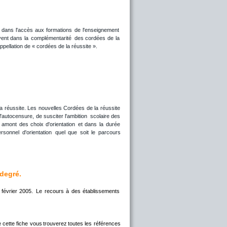
dans
l'accès
aux
formations
de
l'enseignement 
vent
dans
la
complémentarité
des
cordées
de
la 
ppellation de « cordées de la réussite ». 
la
réussite.
Les
nouvelles
Cordées
de
la
réussite 
l'autocensure,
de
susciter
l'ambition
scolaire
des 
amont
des
choix
d'orientation
et
dans
la
durée 
ersonnel
d'orientation
quel
que
soit
le
parcours 
degré.
février
2005.
Le
recours
à
des
établissements 
e
cette
fiche
vous
trouverez
toutes
les
références 