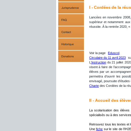
I - 
Cordées
 de la réus
Lancées
en
novembre
2008,
supérieur
et
notamment
aux
réussite. À la rentrée 2020, «
Voir la page  
Eduscol
.
Circulaire du 11 avril 2023
  s
L
’instruction
du
21
juillet
202
visent
à
faire
de
l'accompag
élèves
par
un
accompagnem
permettra
d'ouvrir
les
possib
envisagé, poursuite d'études 
Charte
 des Cordées de la réu
II - Accueil des élève
La
scolarisation
des
élèves
spécialisés ou à des services
Retrouvez tous les textes et le
Une
fiche
sur
le
site
de
l’IH2