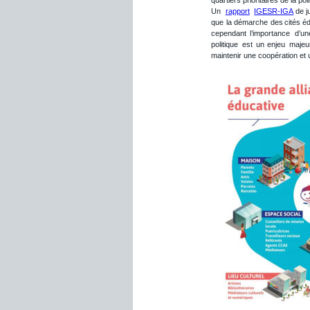
Un
rapport
IGESR-IGA
de
j
que
la
démarche
des
cités
éd
cependant
l’importance
d’un
politique
est
un
enjeu
majeu
maintenir une coopération et une