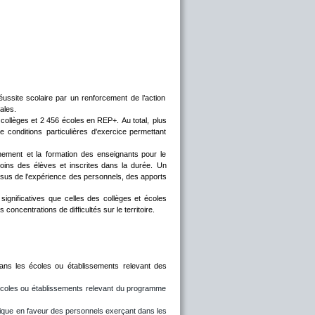
éussite
scolaire
par
un
renforcement
de
l’action 
ales. 
collèges
et
2
456
écoles
en
REP+. 
Au
total,
plus 
de
conditions
particulières
d'exercice
permettant 
nement
et
la
formation
des
enseignants
pour
le 
oins
des
élèves
et
inscrites
dans
la
durée.
Un 
ssus
de
l'expérience
des
personnels,
des
apports 
significatives
que
celles
des
collèges
et
écoles 
oncentrations de difficultés sur le territoire.
ans
les
écoles
ou
établissements
relevant
des 
coles
ou
établissements
relevant
du
programme 
ique
en
faveur
des
personnels
exerçant
dans
les 