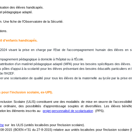
risation des élèves handicapés.
iel pédagogique adapté.
n. Une fiche de l’Observatoire de la Sécurité. 
tions.
il d’enfants handicapés.
2024
visant
la
prise
en
charge
par
l'Etat
de
l'accompagnement
humain
des
élèves
en
s
mpagnement pédagogique à domicile à l'hôpital ou à l'École.
’attribution d’un matériel pédagogique adapté (MPA) pour les besoins spécifiques des élèves.
s pôles d’appui à la scolarité pour les élèves présentant des besoins éducatifs particuliers e
de l’IH2EF.
rer
une
scolarisation
de
qualité
pour
tous
les
élèves
de
la
maternelle
au
lycée
par
la
prise
en
s pour l'inclusion scolaire, ex-UPI).
'Inclusion
Scolaire
(ULIS)
constituent
une
des
modalités
de
mise
en
œuvre
de
l'accessibilité
re
ordinaire,
des
possibilités
d'apprentissage
souples
et
diversifiées.
Les
élèves
bénéfic
on les éléments inscrits au  
projet personnalisé de scolarisation
  (PPS).
che
 sur  les ULIS (unités localisées pour l'inclusion scolaire).
-08-2015
(BOEN
n°31
du
27-8-2015)
relative
aux
unités
localisées
pour
l'inclusion
scolaire
(