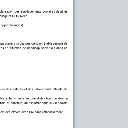
olarisation
des
établissements
scolaires
destinés 
ollège et ULIS-lycée.
s apprentissages).
particuliers
scolarisés
dans
un
établissement
de 
ves
en
situation
de
handicap
scolarisés
dans
un 
ives
des
enfants
et
des
adolescents
atteints
de 
les
enfants
sans
aucune
distinction.
Le
droit
à 
itiale
et
continue,
de
s'insérer
dans
la
vie
sociale 
emble des élèves avec PAI dans l'établissement.