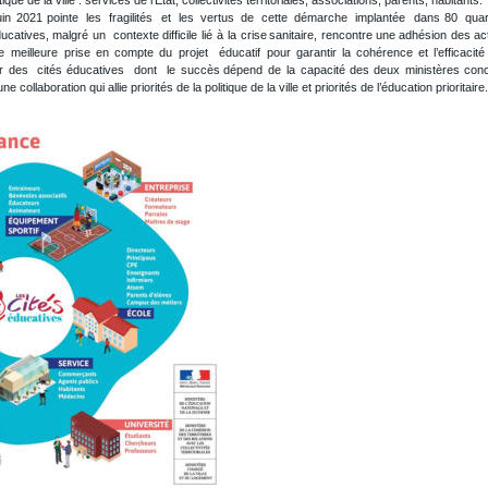
uin
2021
pointe
les
fragilités
et
les
vertus
de
cette
démarche
implantée
dans
80
quar
ucatives,
malgré
un
contexte
difficile
lié
à
la
crise
sanitaire,
rencontre
une
adhésion
des
ac
e
meilleure
prise
en
compte
du
projet
éducatif
pour
garantir
la
cohérence
et
l’efficacité
r
des
cités
éducatives
dont
le
succès
dépend
de
la
capacité
des
deux
ministères
con
 collaboration qui allie priorités de la politique de la ville et priorités de l’éducation prioritaire.