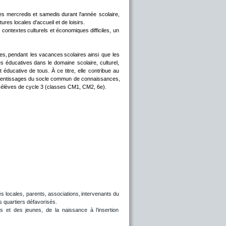
es
mercredis
et
samedis
durant
l'année
scolaire, 
res locales d'accueil et de loisirs.
s
contextes
culturels
et
économiques
difficiles,
un 
es,
pendant
les
vacances
scolaires
ainsi
que
les 
és
éducatives
dans
le
domaine
scolaire,
culturel, 
t
éducative
de
tous.
À
ce
titre,
elle
contribue
au 
entissages
du
socle
commun
de
connaissances, 
s élèves de cycle 3 (classes CM1, CM2, 6e).
és
locales,
parents,
associations,
intervenants
du 
s quartiers défavorisés.
ts
et
des
jeunes,
de
la
naissance
à
l’insertion 