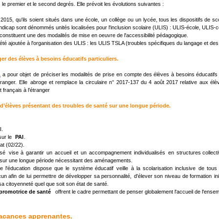
le premier et le second degrés. Elle prévoit les évolutions suivantes :
2015,
qu'ils
soient
situés
dans
une
école,
un
collège
ou
un
lycée,
tous
les
dispositifs
de
sc
ndicap sont dénommés unités localisées pour l'inclusion scolaire (ULIS) : ULIS-école, ULIS-c
 constituent une des modalités de mise en oeuvre de l'accessibilité pédagogique.
té ajoutée à l'organisation des ULIS : les ULIS TSLA (troubles spécifiques du langage et de
anger des élèves à besoins éducatifs particuliers.
1
a
pour
objet
de
préciser
les
modalités
de
prise
en
compte
des
élèves
à
besoins
éducatifs
étranger.
Elle
abroge
et
remplace
la
circulaire
n°
2017-137
du
4
août
2017
relative
aux
élè
français à l'étranger
ité d’élèves présentant des troubles de santé sur une longue période.
I.
ur le  
PAI
.
at (02/22).
isé
vise
à
garantir
un
accueil
et
un
accompagnement
individualisés
en
structures
collect
t sur une longue période nécessitant des aménagements.
e
l'éducation
dispose
que
le
système
éducatif
veille
à
la
scolarisation
inclusive
de
tous
cun
afin
de
lui
permettre
de
développer
sa
personnalité,
d'élever
son
niveau
de
formation
in
sa citoyenneté quel que soit son état de santé.
e promotrice de santé
   offrent le cadre permettant de penser globalement l'accueil de l'ens
vacances apprenantes.