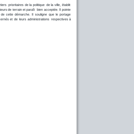
tiers
prioritaires
de
la
politique
de
la
ville,
établit 
teurs
de
terrain
et
paraît
bien
acceptée.
Il
pointe 
de
cette
démarche.
Il
souligne
que
le
portage
cernés
et
de
leurs
administrations
respectives
à 
 