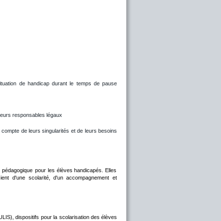
ituation
de
handicap
durant
le
temps
de
pause 
 
t leurs responsables légaux
compte
de
leurs
singularités
et
de
leurs
besoins 
pédagogique
pour
les
élèves
handicapés.
Elles 
ient
d'une
scolarité,
d'un
accompagnement
et 
ULIS),
dispositifs
pour
la
scolarisation
des
élèves 