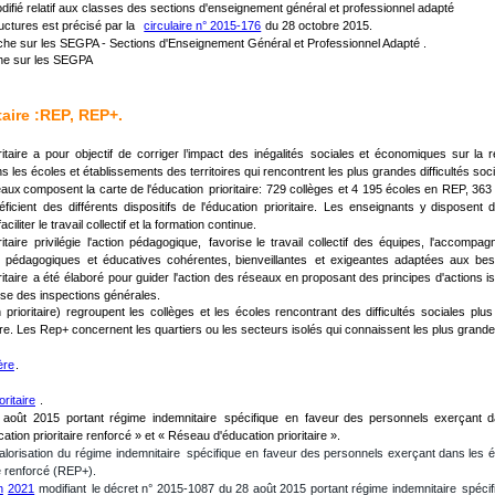
ifié relatif aux classes des sections d'enseignement général et professionnel adapté
ctures est précisé par la   
circulaire n° 2015-176
 du 28 octobre 2015.
iche sur les SEGPA - Sections d'Enseignement Général et Professionnel Adapté .
che sur les SEGPA
aire : 
REP
, REP+.
ritaire
a
pour
objectif
de
corriger
l’impact
des
inégalités
sociales
et
économiques
sur
la
r
les écoles et établissements des territoires qui rencontrent les plus grandes difficultés soci
eaux
composent
la
carte
de
l'éducation
prioritaire:
729
collèges
et
4
195
écoles
en
REP,
363
ficient
des
différents
dispositifs
de
l'éducation
prioritaire.
Les
enseignants
y
disposent
liter le travail collectif et la formation continue.
ritaire
privilégie
l'action
pédagogique,
favorise
le
travail
collectif
des
équipes,
l'accompag
pédagogiques
et
éducatives
cohérentes,
bienveillantes
et
exigeantes
adaptées
aux
bes
ritaire
a
été
élaboré
pour
guider
l'action
des
réseaux
en
proposant
des
principes
d'actions
i
tise des inspections générales.
n
prioritaire)
regroupent
les
collèges
et
les
écoles
rencontrant
des
difficultés
sociales
plus
ire. Les Rep+ concernent les quartiers ou les secteurs isolés qui connaissent les plus grandes c
ère
.
ritaire
.
août
2015
portant
régime
indemnitaire
spécifique
en
faveur
des
personnels
exerçant
d
on prioritaire renforcé » et « Réseau d'éducation prioritaire ».
alorisation
du
régime
indemnitaire
spécifique
en
faveur
des
personnels
exerçant
dans
les
é
e renforcé (REP+). 
n
2021
modifiant
le
décret
n°
2015-1087
du
28
août
2015
portant
régime
indemnitaire
spécif