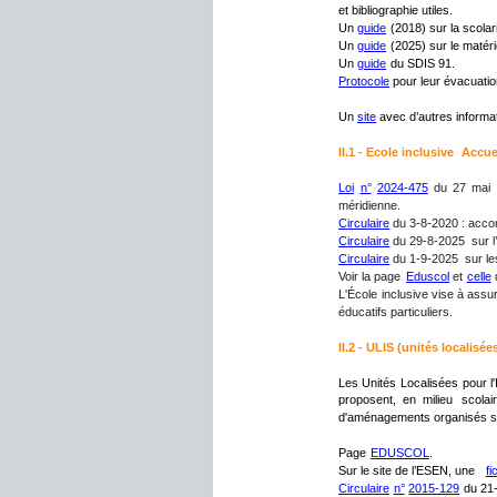
et bibliographie utiles.
Un 
guide
 (2018) sur la scola
Un 
guide
 (2025) sur le matér
Un 
guide
 du SDIS 91.
Protocole
 pour leur évacuatio
Un 
site
 avec d’autres informa
II.1 - Ecole 
inclusive
  Accue
Loi
n°
2024-475
du
27
mai
méridienne.
Circulaire
 du 3-8-2020 : acco
Circulaire
 du 29-8-2025  sur l
Circulaire
 du 1-9-2025  sur le
Voir la page 
Eduscol
 et 
celle
 
L'École
inclusive
vise
à
assu
éducatifs particuliers.
II.2 - ULIS
 (unités localisée
Les
Unités
Localisées
pour
l
proposent,
en
milieu
scolai
d'aménagements organisés sel
Page 
EDUSCOL
.
Sur le site de l’ESEN, une  
fi
Circulaire
n°
2015-129
du
21