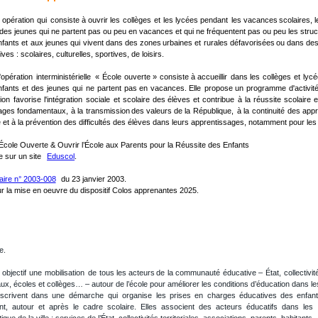
opération
qui
consiste
à
ouvrir
les
collèges
et
les
lycées
pendant
les
vacances
scolaires,
l
 des jeunes qui ne partent pas ou peu en vacances et qui ne fréquentent pas ou peu les structu
nfants
et
aux
jeunes
qui
vivent
dans
des
zones
urbaines
et
rurales
défavorisées
ou
dans
de
es : scolaires, culturelles, sportives, de loisirs.
l'opération
interministérielle
«
École
ouverte
»
consiste
à
accueillir
dans
les
collèges
et
lycé
nfants
et
des
jeunes
qui
ne
partent
pas
en
vacances.
Elle
propose
un
programme
d'activit
ion
favorise
l'intégration
sociale
et
scolaire
des
élèves
et
contribue
à
la
réussite
scolaire
e
ages
fondamentaux,
à
la
transmission
des
valeurs
de
la
République,
à
la
continuité
des
appr
 et à la prévention des difficultés des élèves dans leurs apprentissages, notamment pour le
l’École Ouverte & Ouvrir l’École aux Parents pour la Réussite des Enfants
 sur un site   
Eduscol
.
laire n° 2003-008
  du 23 janvier 2003.
r la mise en oeuvre du dispositif Colos apprenantes 2025.
e.
r
objectif
une
mobilisation
de
tous
les
acteurs
de
la
communauté
éducative
–
État,
collectivit
iaux, écoles et collèges… – autour de l’école pour améliorer les conditions d’éducation dans le
nscrivent
dans
une
démarche
qui
organise
les
prises
en
charges
éducatives
des
enfan
,  autour  et  après  le  cadre  scolaire.  Elles  associent  des  acteurs  éducatifs  dans  les 
tique de la ville : services de l’État, collectivités territoriales, associations, parents, habitants. 