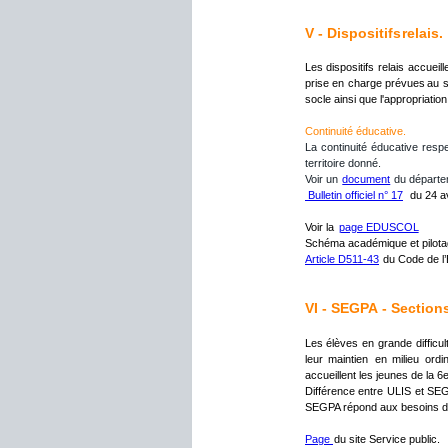
V - Dispositifs 
relais
.
Les
dispositifs
relais
accueill
prise
en
charge
prévues
au
socle ainsi que l'appropriation
Continuité éducative. 
La
continuité
éducative
resp
territoire donné.
Voir un 
document
 du départ
 Bulletin officiel n° 17
 du 24 a
Voir la 
page EDUSCOL
Schéma académique et pilotage 
Article D511-43
 du Code de l
VI - SEGPA
 - Sectio
Les
élèves
en
grande
difficul
leur
maintien
en
milieu
ordi
accueillent les jeunes de la 6
Différence
entre
ULIS
et
SE
SEGPA répond aux besoins des
Page 
du site Service public.