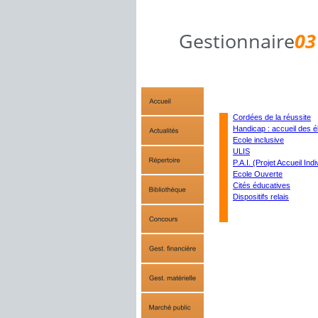
Gestionnaire
03
Cordées de la réussite
Handicap : accueil des é
Ecole inclusive
ULIS
P.A.I. (Projet Accueil Indi
Ecole Ouverte
Cités éducatives
Dispositifs relais