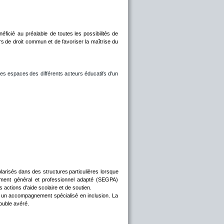
néficié
au
préalable
de
toutes
les
possibilités
de 
rs
de
droit
commun
et
de
favoriser
la
maîtrise
du 
es
espaces
des
différents
acteurs
éducatifs
d'un 
larisés
dans
des
structures
particulières
lorsque 
ement
général
et
professionnel
adapté
(SEGPA) 
 actions d'aide scolaire et de soutien. 
un
accompagnement
spécialisé
en
inclusion.
La 
ouble avéré.