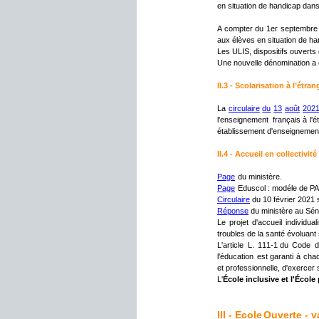
en situation de handicap dans 
A
compter
du
1er
septembre
aux élèves en situation de ha
Les ULIS, dispositifs ouverts
Une nouvelle dénomination a é
II.3 - Scolarisation à l’étr
La
circulaire
du
13
août
202
l'enseignement
français
à
l'
établissement d'enseignement 
II.4 - Accueil en collectiv
Page
 du ministère.
Page
 Eduscol : modéle de PA
Circulaire
 du 10 février 2021 s
Réponse
 du ministère au Sén
Le
projet
d'accueil
individual
troubles de la santé évoluan
L'article
L.
111-1
du
Code
d
l'éducation
est
garanti
à
cha
et professionnelle, d'exercer 
L'
École inclusive et l'Écol
III - Ecole 
Ouverte - 