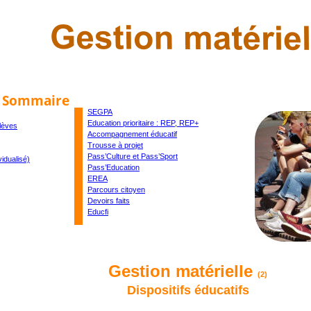
Sommaire
SEGPA
Education prioritaire : REP, REP+
lèves
Accompagnement éducatif
Trousse à projet
Pass’Culture et Pass’Sport
vidualisé)
Pass’Education
EREA
Parcours citoyen
Devoirs faits
Educfi
Gestion matérielle 
(2)
Dispositifs éducatifs