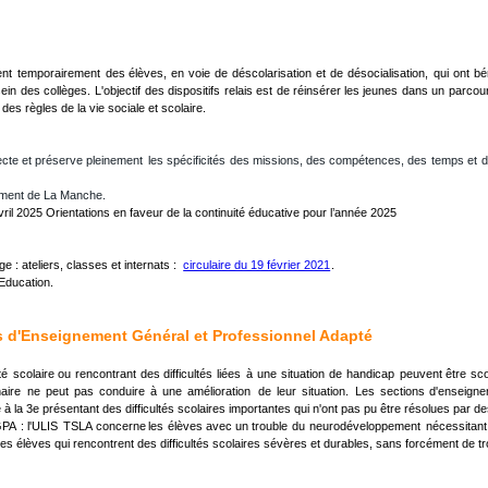
ent
temporairement
des
élèves,
en
voie
de
déscolarisation
et
de
désocialisation,
qui
ont
bé
sein
des
collèges.
L'objectif
des
dispositifs
relais
est
de
réinsérer
les
jeunes
dans
un
parcou
 des règles de la vie sociale et scolaire.
ecte
et
préserve
pleinement
les
spécificités
des
missions,
des
compétences,
des
temps
et
d
ement de La Manche.
vril 2025 Orientations en faveur de la continuité éducative pour l’année 2025 
: ateliers, classes et internats : 
circulaire du 19 février 2021
.
’Education.
ns d'Enseignement Général et Professionnel Adapté
té
scolaire
ou
rencontrant
des
difficultés
liées
à
une
situation
de
handicap
peuvent
être
sco
naire
ne
peut
pas
conduire
à
une
amélioration
de
leur
situation.
Les
sections
d'enseign
e à la 3e présentant des difficultés scolaires importantes qui n'ont pas pu être résolues par des
GPA
:
l'ULIS
TSLA
concerne
les
élèves
avec
un
trouble
du
neurodéveloppement
nécessitant
 élèves qui rencontrent des difficultés scolaires sévères et durables, sans forcément de tr