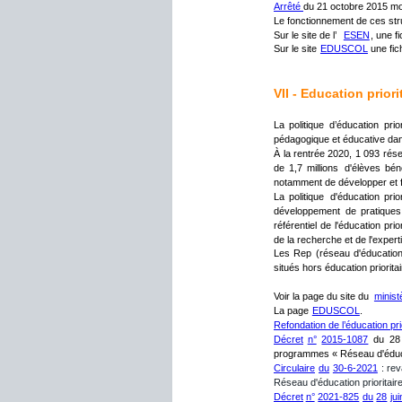
Arrêté 
du 21 octobre 2015 mod
Le fonctionnement de ces stru
Sur le site de l’  
ESEN
, une f
Sur le site 
EDUSCOL
 une fi
VII - Education priorit
La
politique
d’éducation
prio
pédagogique et éducative dans 
À
la
rentrée
2020,
1
093
rés
de
1,7
millions
d'élèves
béné
notamment de développer et faci
La
politique
d'éducation
prio
développement
de
pratiques
référentiel
de
l'éducation
prio
de la recherche et de l'exper
Les
Rep
(réseau
d'éducatio
situés hors éducation priorita
Voir la page du site du 
minist
La page 
EDUSCOL
.
Refondation de l’éducation prio
Décret
n°
2015-1087
du
28
programmes « Réseau d'éducati
Circulaire
du
30-6-2021
:
rev
Réseau d'éducation prioritair
Décret
n°
2021-825
du
28
jui