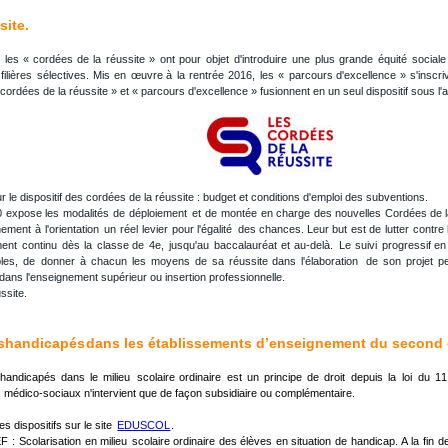
site.
les
«
cordées
de
la
réussite
»
ont
pour
objet
d'introduire
une
plus
grande
équité
sociale
filières
sélectives.
Mis
en
œuvre
à
la
rentrée
2016,
les
«
parcours
d'excellence
»
s'inscri
 cordées de la réussite » et « parcours d'excellence » fusionnent en un seul dispositif sous l'a
ur le dispositif des cordées de la réussite : budget et conditions d'emploi des subventions.
0
expose
les
modalités
de
déploiement
et
de
montée
en
charge
des
nouvelles
Cordées
de
nement
à
l'orientation
un
réel
levier
pour
l'égalité
des
chances.
Leur
but
est
de
lutter
contre
ent
continu
dès
la
classe
de
4e,
jusqu'au
baccalauréat
et
au-delà.
Le
suivi
progressif
en
les,
de
donner
à
chacun
les
moyens
de
sa
réussite
dans
l'élaboration
de
son
projet
p
dans l'enseignement supérieur ou insertion professionnelle.
ssite.
s 
handicapés
 dans les établissements d’enseignement du second 
handicapés
dans
le
milieu
scolaire
ordinaire
est
un
principe
de
droit
depuis
la
loi
du
11
 médico-sociaux n'intervient que de façon subsidiaire ou complémentaire.
s dispositifs sur le site  
EDUSCOL
.
EF
:
Scolarisation
en
milieu
scolaire
ordinaire
des
élèves
en
situation
de
handicap. 
A
la
fin
d