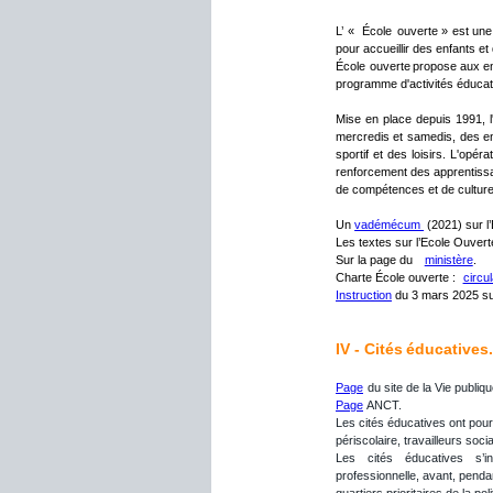
L’
«
École
ouverte
»
est
une
pour accueillir des enfants et
École
ouverte
propose
aux
e
programme d'activités éducativ
Mise
en
place
depuis
1991,
mercredis
et
samedis,
des
e
sportif
et
des
loisirs.
L'opérat
renforcement
des
apprentiss
de compétences et de culture
Un 
vadémécum 
 (2021) sur 
Les textes sur l’Ecole Ouverte
Sur la page du   
ministère
.
Charte École ouverte :  
circu
Instruction
 du 3 mars 2025 su
IV - Cités
 éducatives.
Page
 du site de la Vie publiqu
Page
 ANCT.
Les
cités
éducatives
ont
pou
périscolaire, travailleurs soc
Les
cités
éducatives
s’i
professionnelle, avant, pendant
quartiers prioritaires de la poli