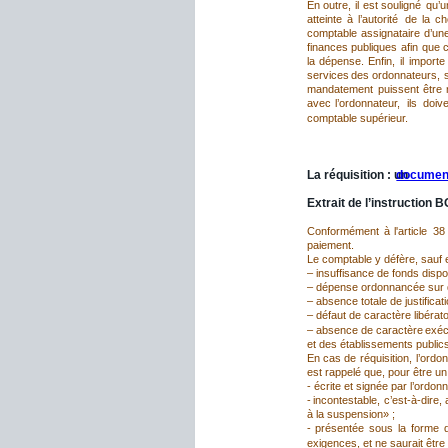
En
outre,
il
est
souligné
qu’u
atteinte
à
l’autorité
de
la
ch
comptable
assignataire
d’un
finances
publiques
afin
que
la
dépense.
Enfin,
il
importe
services
des
ordonnateurs,
s
mandatement
puissent
être
avec
l’ordonnateur,
ils
doive
comptable supérieur.
III.9 - La 
réquisition 
par l’
La réquisition : un 
documen
Extrait de l’instruction 
Conformément
à
l'article
38
paiement. 
Le comptable y défère, sauf 
– insuffisance de fonds dispo
– dépense ordonnancée sur des
– absence totale de justificati
– défaut de caractère libérato
–
absence
de
caractère
exéc
et des établissements public
En
cas
de
réquisition,
l’ordo
est rappelé que, pour être un 
- écrite et signée par l’ordonn
-
incontestable,
c’est-à-dire,
à la suspension» ;
-
présentée
sous
la
forme
exigences, et ne saurait être 