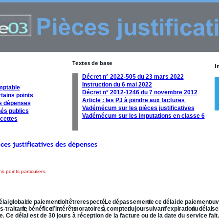
Textes de base
I
Décret n° 2022-505 du 23 mars 2022
Instruction du 6 mai 2022
mptable
Décret n° 2012-1246 du 7 novembre 2012
tains points
Article : les PJ à joindre aux factures 
es dépenses
Vadémécum sur les pièces justificatives
és publics
Vadémécum sur les imputations en classe 6
ecettes
èces justificatives des dépenses
(3)
ns points particuliers.
 de la dépense et transmission des pièces justificatives.
élai
global
de
paiement
doit
être
respecté.
Le
dépassement
de
ce
délai
de
paiement
ouv
s-traitant,
le
bénéfice
d’intérêts
moratoires,
à
compter
du
jour
suivant
l’expiration
du
délai
se
Ce délai est de 30 jours à réception de la facture ou de la date du service fait.