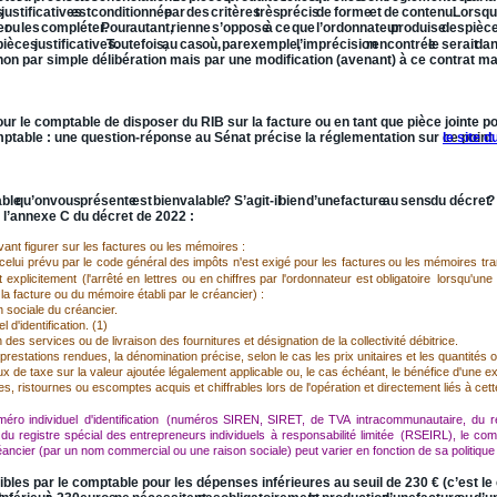
s
justificatives
est
conditionnée
par
des
critères
très
précis
de
forme
et
de
contenu.
Lorsq
er
ou
les
compléter.
Pour
autant,
rien
ne
s’oppose
à
ce
que
l’ordonnateur
produise
des
pièc
pièces
justificatives. 
Toutefois,
au
cas
où,
par
exemple,
l’imprécision
rencontrée
le
serait
da
 non par simple délibération mais par une modification (avenant) à ce contrat mat
 fournisseur.
our le comptable de disposer du RIB sur la facture ou en tant que pièce jointe p
table : une question-réponse au Sénat précise la réglementation sur ce point ; 
le site d
ble
qu’on
vous
présente
est
bien
valable
?
S’agit-il
bien
d’une
facture
au
sens
du
décret
?
l’annexe C du décret de 2022 :
ant figurer sur les factures ou les mémoires :
celui
prévu
par
le
code
général
des
impôts
n'est
exigé
pour
les
factures
ou
les
mémoires
tr
t
explicitement
(l'arrêté
en
lettres
ou
en
chiffres
par
l'ordonnateur
est
obligatoire
lorsqu'une
 facture ou du mémoire établi par le créancier) :
n sociale du créancier.
 d'identification. (1)
 des services ou de livraison des fournitures et désignation de la collectivité débitrice.
estations rendues, la dénomination précise, selon le cas les prix unitaires et les quantités ou 
aux de taxe sur la valeur ajoutée légalement applicable ou, le cas échéant, le bénéfice d'une e
s, ristournes ou escomptes acquis et chiffrables lors de l'opération et directement liés à cett
méro
individuel
d'identification
(numéros
SIREN,
SIRET,
de
TVA
intracommunautaire,
du
r
du
registre
spécial
des
entrepreneurs
individuels
à
responsabilité
limitée
(RSEIRL),
le
com
réancier (par un nom commercial ou une raison sociale) peut varier en fonction de sa politique 
ibles par le comptable pour les dépenses inférieures au seuil de 230 € (c’est le