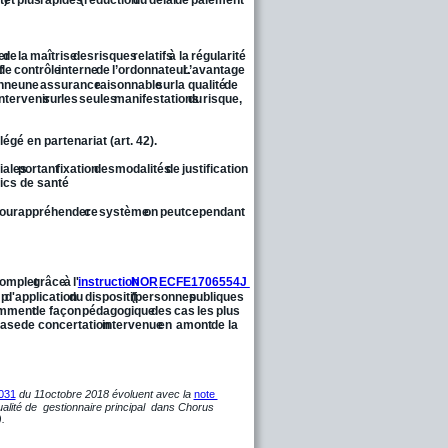
er
de
la
maîtrise
des
risques
relatifs
à
la
régularité 
f
de
contrôle
interne
de
l’ordonnateur.
L’avantage 
nne
une
assurance
raisonnable
sur
la
qualité
de 
intervenir
sur
les
seules
manifestations
du
risque, 
gé en partenariat (art. 42).
riales
portant
fixation
des
modalités
de
justification 
lics de santé
our
appréhender
ce
système
on
peut
cependant 
omplet
grâce
à
l'
instruction
NOR
ECFE1706554J 
mp
d'application
du
dispositif
(personnes
publiques 
amment
de
façon
pédagogique
des
cas
les
plus 
ase
de
concertation
intervenue
en
amont
de
la 
031
du 11octobre 2018 évoluent avec la 
note 
alité de  gestionnaire principal  dans Chorus 
.