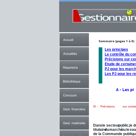
Sommaire 
(pages 1 à 6)
Les principes
Le contrôle du co
Précisions sur cer
Etude de certain
PJ pour les march
Les PJ pour les r
A - Les pi
III - 
Précisions
 sur certai
III.1 - Délai d'exécution
Dans
le
secteur
public,
le
d
titulaire
du
marché
ou
le
sou
de la Commande publique. 