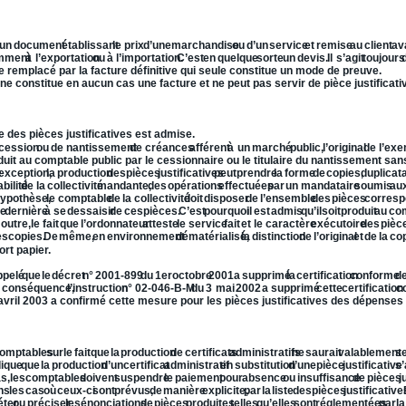
un
document
établissant
le
prix
d’une
marchandise
ou
d’un
service
et
remise
au
client
av
mment
à
l’exportation
ou
à
l’importation.
C’est
en
quelque
sorte
un
devis.
Il
s’agit
toujours
e remplacé par la facture définitive qui seule constitue un mode de preuve.
e constitue en aucun cas une facture et ne peut pas servir de pièce justificati
cture pour le mandatement et la certification des duplicatas.
 des pièces justificatives est admise.
cession
ou
de
nantissement
de
créances
afférent
à
un
marché
public,
l’original
de
l’exe
it au comptable public par le cessionnaire ou le titulaire du nantissement sans q
e
exception,
la
production
des
pièces
justificatives
peut
prendre
la
forme
de
copies,
duplicat
bilité
de
la
collectivité
mandante,
des
opérations
effectuées
par
un
mandataire
soumis
au
ypothèse,
le
comptable
de
la
collectivité
doit
disposer
de
l’ensemble
des
pièces
corresp
te
dernière
à
se
dessaisir
de
ces
pièces.
C’est
pourquoi
il
est
admis
qu’il
soit
produit
au
co
outre,
le
fait
que
l’ordonnateur
atteste
le
service
fait
et
le
caractère
exécutoire
des
pièc
es
copies.
De
même,
en
environnement
dématérialisé,
la
distinction
de
l’original
et
de
la
co
rt papier.
ppelé
que
le
décret
n°
2001-899
du
1er
octobre
2001
a
supprimé
la
certification
conforme
d
conséquence,
l’instruction
n°
02-046-B-M
du
3
mai
2002
a
supprimé
cette
certification
c
avril 2003 a confirmé cette mesure pour les pièces justificatives des dépenses 
ratifs et dépenses.
omptables
sur
le
fait
que
la
production
de
certificats
administratifs
ne
saurait
valablement
s
dique
que
la
production
d’un
certificat
administratif
en
substitution
d’une
pièce
justificative
s’
s,
les
comptables
doivent
suspendre
le
paiement
pour
absence
ou
insuffisance
de
pièces
j
ns
les
cas
où
ceux-ci
sont
prévus,
de
manière
explicite,
par
la
liste
des
pièces
justificative
éter
ou
préciser
les
énonciations
de
pièces
produites
telles
qu’elles
sont
réglementées
par
la