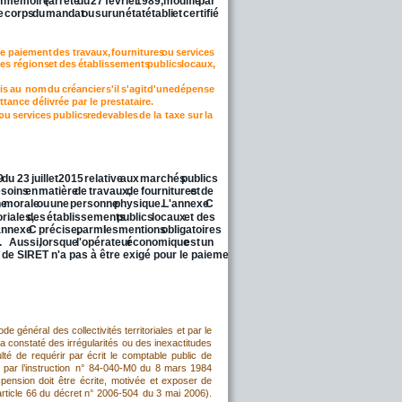
n
mémoire
(arrêté
du
27
février
1989,
modifié
par 
e
corps
du
mandat
ou
sur
un
état
établi
et
certifié 
le
paiement
des
travaux,
fournitures
ou
services 
es
régions
et
des
établissements
publics
locaux, 
is
au
nom
du
créancier
s'il
s'agit
d'une
dépense 
tance délivrée par le prestataire.
s
ou
services
publics
redevables
de
la
taxe
sur
la 
9
du
23
juillet
2015
relative
aux
marchés
publics 
soins
en
matière
de
travaux,
de
fournitures
et
de 
ne
morale
ou
une
personne
physique.
L'annexe
C 
oriales,
des
établissements
publics
locaux
et
des 
'annexe
C
précise,
parmi
les
mentions
obligatoires 
.
Aussi,
lorsque
l'opérateur
économique
est
un 
 de SIRET n'a pas à être exigé pour le paiement de la dépense.
ode
général
des
collectivités
territoriales
et
par
le 
a
constaté
des
irrégularités
ou
des
inexactitudes 
lté
de
requérir
par
écrit
le
comptable
public
de 
par
l’instruction
n°
84-040-M0
du
8
mars
1984 
pension
doit
être
écrite,
motivée
et
exposer
de 
rticle
66
du
décret
n°
2006-504
du
3
mai
2006). 