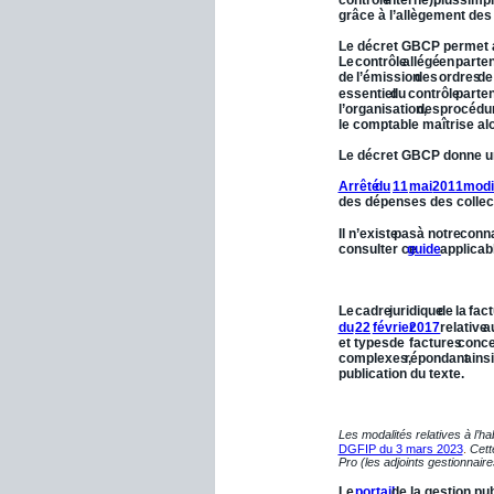
grâce à l’allègement des
Le décret GBCP permet a
Le
contrôle
allégé
en
parten
de
l’émission
des
ordres
de
essentiel
du
contrôle
parten
l’organisation,
des
procédu
le comptable maîtrise al
Le décret GBCP donne une
Arrêté
du
11
mai
2011
modi
des dépenses des collect
Il
n’existe
pas
à
notre
conn
consulter ce 
guide
 applica
III.12 - Facturation
 électro
Le
cadre
juridique
de
la
fact
du
22
février
2017
relative
a
et
types
de
factures
conce
complexes,
répondant
ains
publication du texte.
Chorus-Pro.
Les modalités relatives à l’ha
DGFIP du 3 mars 2023
. 
Cett
Pro (les adjoints gestionnaire
Le 
portail
 de la gestion pu