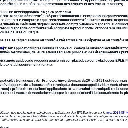
 contrôles sur les dépenses présentant des risques et des enjeux moindres).
ussi de développer le  
.
contrôle allégé en partenariat
ariat
(CAP)
est
la
démarche
réalisée
par
l’ordonnateur
et
le
comptable
public
pour
s’assur
paiements.
Le
comptable
acquiert
cette
connaissance
en
réalisant
un
audit
du
dispositi
arial
tient
à
la
maîtrise
du
risque
qu’acquiert
le
comptable
dans
ce
dispositif.
L’audit
lui
do
res
et
du
dispositif
de
contrôle
interne
à
l’origine
de
la
production
de
l’ordonnateur. 
Au
lieu
d’
ors les causes du risque.
 assise réglementaire au contrôle hiérarchisé de la dépense et au contrôle allé
fié
pris
en
application
du
préambule
de
l'annexe
I
du
code
général
des
collectivités
territo
ivités territoriales, de leurs établissements publics et des établissements pub
aissance
de
guide
ou
de
procédure
pour
la
mise
en
place
de
ce
contrôle
allégé
en
EPLE.
P
ble aux établissements nationaux.
nique
.
uration
électronique,
ouvert
en
France
par
une
ordonnance
du
26
juin
2014,
est
désormais
c
u
développement
de
la
facturation
électronique.
Le
document
rappelle
évidemment
le
cha
rnés)
et
précise
les
modalités
d'application
de
la
facturation
électronique.
Il
traite
not
i
expressément
aux
demandes
formulées
par
les
associations
d'élus
locaux
lors
de
la
ph
bilitation des gestionnaires principaux et utilisateurs des EPLE prévues par la 
note 2018-08-4
e note dispose que les chefs d’établissements doivent désigner leur adjoint gestionnaire en qu
s bénficieront ainsi de la qualité de  gestionnaire principal  dans Chorus Pro,  la place des CE)
blique.