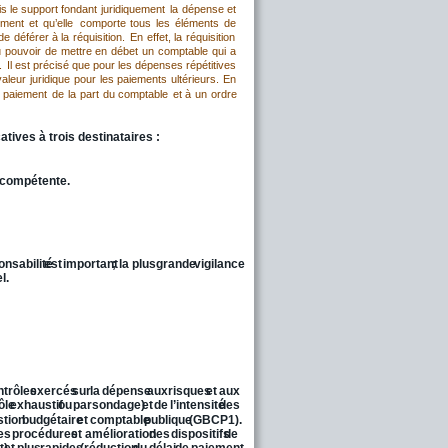
is
le
support
fondant
juridiquement
la
dépense
et 
ment
et
qu’elle
comporte
tous
les
éléments
de 
de
déférer
à
la
réquisition.
En
effet,
la
réquisition 
u
pouvoir
de
mettre
en
débet
un
comptable
qui
a 
.
Il
est
précisé
que
pour
les
dépenses
répétitives 
valeur
juridique
pour
les
paiements
ultérieurs.
En 
paiement
de
la
part
du
comptable
et
à
un
ordre 
atives à trois destinataires :
 compétente. 
onsabilité
est
important
;
la
plus
grande
vigilance 
l.
ntrôles
exercés
sur
la
dépense
aux
risques
et
aux 
ôle
exhaustif
ou
par
sondage)
et
de
l’intensité
des 
stion
budgétaire
et
comptable
publique
(GBCP1). 
es
procédures
et
amélioration
des
dispositifs
de 
t)
et
plus
rapides
(réduction
du
délai
de
paiement 