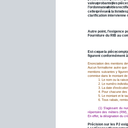
valeur
probante)
des
pièce
l’ordonnateur
doit
les
rectifi
celles
prévues
à
la
liste
des
clarification intervienne
III.5 - Exigence du RIB du
Autre point, l’exigence p
Fourniture du RIB au comp
III.6 - 
Facture
.
Est-ce
que
la
pièce
compta
figurent conformément à 
Enonciation des mentions dev
Aucun
formalisme
autre
que
mentions
suivantes
y
figuren
commise dans le montant de la
1. Le nom ou la raiso
2. Le numéro individuel
3. La date d'exécution
4. Pour chacune des pr
5. Le montant et le t
6. Tous rabais, remise
(1)
S'agissant
du
nu
répertoire
des
métiers
(RM),
En effet, la désignation du c
Précision sur les PJ exig