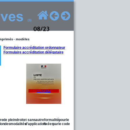
08/23
mprimés - modèles
Formulaire accréditation ordonnateur
Formulaire accréditation délégataire
CLIQUEZ
re
de
plein
droit
et
sans
autre
formalité,
pour
le 
lon
des
modalités
d’application
fixées
par
le
code 