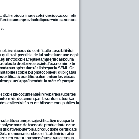
ant
la
livraison
afin
que
celui-ci
puisse
accomplir 
d’un
document
provisoire
dépourvu
de
caractère 
ve.
mplaire
unique
ou
du
certificat
de
cessibilité
doit 
u’il soit possible de lui substituer une copie.
as
ou
photocopies.
C’est
notamment
le
cas
pour
la 
x
règles
de
droit
privé
(société
d’économie
mixte 
ondant
aux
opérations
réalisées
par
la
SEML.
Or 
mptable
des
copies
ou
photocopies
ou
duplicatas 
es
justificatives
justifie
également
que
les
pièces 
pie
ne
peut
s’appréhender
de
la
même
façon
que 
es
copies
de
documents
délivrés
par
les
autorités 
onforme
de
documents
par
les
ordonnateurs.
Le 
des collectivités et établissements publics locaux.
e
substituer
à
une
pièce
justificative
prévue
par
le 
analyse
comme
l’absence
de
production
de
cette 
ustificatives.
Toutefois,
la
production
de
certificats 
s.
De
la
même
manière,
le
certificat
administratif
ne 
liste.
En
effet,
il
est
rappelé
que
la
validité
(ou
la 