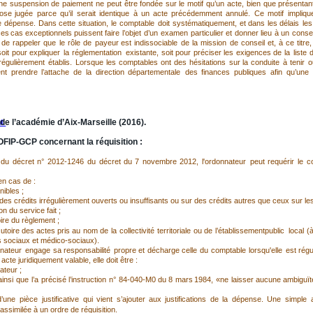
ne
suspension
de
paiement
ne
peut
être
fondée
sur
le
motif
qu’un
acte,
bien
que
présentan
ose
jugée
parce
qu’il
serait
identique
à
un
acte
précédemment
annulé.
Ce
motif
impliqu
e
dépense.
Dans
cette
situation,
le
comptable
doit
systématiquement,
et
dans
les
délais
les
ces
cas
exceptionnels
puissent
faire
l’objet
d’un
examen
particulier
et
donner
lieu
à
un
consei
de
rappeler
que
le
rôle
de
payeur
est
indissociable
de
la
mission
de
conseil
et,
à
ce
titre,
oit
pour
expliquer
la
réglementation
existante,
soit
pour
préciser
les
exigences
de
la
liste
régulièrement
établis.
Lorsque
les
comptables
ont
des
hésitations
sur
la
conduite
à
tenir
o
nt
prendre
l’attache
de
la
direction
départementale
des
finances
publiques
afin
qu’une
ordonnateur.
t 
de l’académie d’Aix-Marseille (2016).
BOFIP-GCP concernant la réquisition :
du
décret
n°
2012-1246
du
décret
du
7
novembre
2012,
l'ordonnateur
peut
requérir
le
c
en cas de :
nibles ;
 crédits irrégulièrement ouverts ou insuffisants ou sur des crédits autres que ceux sur lesq
on du service fait ;
ire du règlement ;
utoire
des
actes
pris
au
nom
de
la
collectivité
territoriale
ou
de
l’établissementpublic
local
(
s sociaux et médico-sociaux).
nnateur
engage
sa
responsabilité
propre
et
décharge
celle
du
comptable
lorsqu'elle
est
régu
acte juridiquement valable, elle doit être :
ateur ;
ainsi
que
l’a
précisé
l’instruction
n°
84-040-M0
du
8
mars
1984,
«ne
laisser
aucune
ambiguït
d’une
pièce
justificative
qui
vient
s’ajouter
aux
justifications
de
la
dépense.
Une
simple
assimilée à un ordre de réquisition.