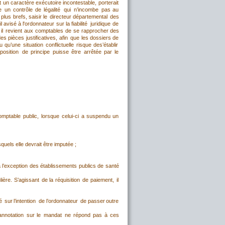
t
un
caractère
exécutoire
incontestable,
porterait 
e
un
contrôle
de
légalité
qui
n’incombe
pas
au 
plus
brefs,
saisir
le
directeur
départemental
des 
l
avisé
à
l'ordonnateur
sur
la
fiabilité
juridique
de 
il
revient
aux
comptables
de
se
rapprocher
des 
des
pièces
justificatives,
afin
que
les
dossiers
de 
u
qu’une
situation
conflictuelle
risque
des’établir 
position
de
principe
puisse
être
arrêtée
par
le 
omptable
public,
lorsque
celui-ci
a
suspendu
un 
uels elle devrait être imputée ;
à
l’exception
des
établissements
publics
de
santé 
lière.
S’agissant
de
la
réquisition
de
paiement,
il 
é
sur
l’intention
de
l’ordonnateur
de
passer
outre 
annotation
sur
le
mandat
ne
répond
pas
à
ces 