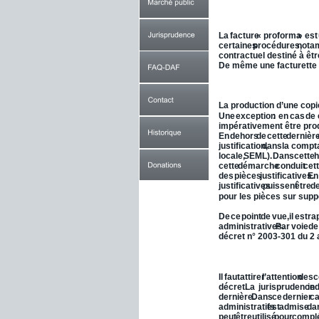
III.2 - Factures 
proforma
.
La
facture
«
proforma
»
est
certaines
procédures,
nota
contractuel destiné à êtr
De même une facturette n
III.3 - Les 
duplicatas 
de fa
La production d’une copie
Une
exception
:
en
cas
de
impérativement être produ
En
dehors
de
cette
dernièr
justification,
dans
la
compta
locale,
SEML).
Dans
cette
h
cette
démarche
conduit
cet
des
pièces
justificatives.
En
justificatives
puissent
être
d
pour les pièces sur suppo
De
ce
point
de
vue,
il
est
ra
administratives.
Par
voie
de
décret n° 2003-301 du 2 
III.4 - 
Certificats
  administ
Il
faut
attirer
l’attention
des
c
décret.
La
jurisprudence
in
dernière.
Dans
ce
dernier
ca
administratifs
est
admise
da
peut
être
utilisé
pour
compl