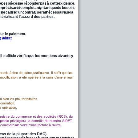
ue
ces
pièces
ne
répondent
pas
à
cette
exigence, 
es
précisant
et
complétant,
en
tant
que
de
besoin, 
ns
le
cadre
d’un
contrat,
il
serait
nécessaire
que
la 
érialisant l’accord des parties.
our le paiement.
voir   
u Sénat
.
Il
suffit
de
vérifier
que
les
mentions
suivantes
y 
ansmis
à
titre
de
pièce
justificative.
Il
suffit
que
les 
modification
a
été
opérée
à
la
suite
d'une
erreur 
bien les prix forfaitaires.
xonération.
e opération.
egistre
du
commerce
et
des
sociétés
(RCS),
du 
ptable
privilégiera
le
contrôle
du
numéro
SIRET. 
commerciale voire d'une facture à l'autre.
 cas de la plupart des DAO).