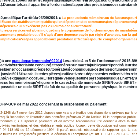
t
inférieur
à
230
euros
ne
nécessitent
pas
obligatoirement
la
production
d’une
facture
ou
d’u
).
Dans
un
tel
cas,
il
appartient
à
l’ordonnateur
d’apporter
les
précisions
nécessaires
dans
l
.
0,
modifié
par
l'arrêté
du
03/09/2001
:
«
La
production
de
mémoires
ou
de
factures
pour
l'Etat
et
des
établissements
publics
qui
en
dépendent,
des
communes,
des
départements,
d
 dépenses qui n'excèdent pas 230 euros dans leur totalité.
itures
ou
services
est
alors
indiqué
dans
le
corps
même
de
l'ordonnance
ou
du
mandat
ém
ancement préalable ou, s'il s'agit d'une dépense payée par régie d'avances, sur la quit
implification
n'est
pas
applicable
aux
prestations
effectuées
pour
le
compte
d'organisme
 PJ exigibles par le comptable pour les achats auprès de particuliers.
)
à
une
question
parlementaire
n°02014
.
Les
articles
4
et
5
de
l'ordonnance
n°
2015-89
lectivités
territoriales
de
conclure,
à
titre
onéreux,
un
marché
public
pour
répondre
à
leurs
be
es
biens
d'occasion
auprès
de
tout
opérateur
économique
que
ce
dernier
soit
une
person
0
janvier
2016
fixant
la
liste
des
pièces
justificatives
des
dépenses
des
collectivités
territ
nté,
n'exige
pas
un
code
SIRET
lorsque
le
vendeur
est
une
personne
physique.
En
effet,
l
res
ou
les
mémoires,
qu'y
figurent
«
le
cas
échéant,
le
numéro
de
SIREN
ou
de
SIRET
»
ait posséder un code SIRET du fait de sa qualité de personne physique, le numéro
)
 d’un paiement par le comptable.
 BOFIP-GCP de mai 2022 concernant la suspension du paiement :
12-1246
du
7
novembre
2012
dispose
que
«sans
préjudice
des
dispositions
prévues
par
le
c
orsqu'à
l'occasion
de
l'exercice
des
contrôles
prévus
au
2°
de
l'article
19
le
comptable
public
ordonnateur,
il
suspend
le
paiement
et
en
informe
l'ordonnateur.
Ce
dernier
a
alors
la
facu
ctivités
territoriales
et
des
établissements
publics
locaux,
cette
disposition
est
commentée
°
94-118
M0
du
12
décembre
1994.
Il
paraît
toutefois
nécessaire
de
rappeler
que
la
sus
ve
toutes
les
irrégularités
justifiant
la
décision
du
comptable
(cf.
art.
L.
1617-2
du
CGCT
et
a