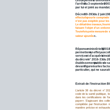
Les
dépenses
d’un
montan
l’arrêté
du
3
septembre
2001
par lui et joint au mandat
Décret
80-393
du
2
juin
198
effectués
pour
le
compte
de
n'est pas exigible pour les
Le
détail
des
travaux,
fourn
faisant l'objet d'un ordonn
Toutefois,
cette
mesure
de
s
 ».
valeur ajoutée.
III.7 - Précision sur les
Réponse
ministérielle
(2018
permettent,
en
effet,
aux
col
services
et
d'acquérir
ainsi
d
du
décret
n°
2016-33
du
2
établissements
publics
de
sa
devant
figurer
sur
les
factu
particulier, qui ne saur
III.8 - La suspension (
rejet
Extrait de l’instruction
L’article
38
du
décret
n°
20
code
de
la
santé
publique,
l
dans
les
certifications
de
l'
payer».
S’agissant
des
colle
complétée
par
l'instruction
n
manière
précise
et
exhausti