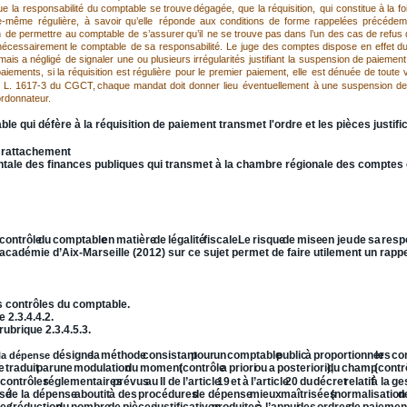
ue
la
responsabilité
du
comptable
se
trouve
dégagée,
que
la
réquisition,
qui
constitue
à
la
fo
le-même
régulière,
à
savoir
qu’elle
réponde
aux
conditions
de
forme
rappelées
précédem
n
de
permettre
au
comptable
de
s’assurer
qu’il
ne
se
trouve
pas
dans
l’un
des
cas
de
refus
nécessairement
le
comptable
de
sa
responsabilité.
Le
juge
des
comptes
dispose
en
effet
d
mais
a
négligé
de
signaler
une
ou
plusieurs
irrégularités
justifiant
la
suspension
de
paiement
aiements,
si
la
réquisition
est
régulière
pour
le
premier
paiement,
elle
est
dénuée
de
toute
L.
1617-3
du
CGCT,
chaque
mandat
doit
donner
lieu
éventuellement
à
une
suspension
de
’ordonnateur.
le qui défère à la réquisition de paiement transmet l'ordre et les pièces justific
de rattachement
ntale des finances publiques qui transmet à la chambre régionale des comptes
table et 
TVA
.
contrôle
du
comptable
en
matière
de
légalité
fiscale.
Le
risque
de
mise
en
jeu
de
sa
resp
l’académie d’Aix-Marseille (2012) sur ce sujet permet de faire utilement un rappe
hisé de la dépense  et contrôle 
allégé 
en partenariat des dépenses.
es contrôles du comptable.
 2.3.4.4.2.
rubrique 2.3.4.5.3.
désigne
la
méthode
consistant
pour
un
comptable
public
à
proportionner
les
co
la
dépense
e
traduit
par
une
modulation
du
moment
(contrôle
a
priori
ou
a
posteriori),
du
champ
(contr
contrôles
réglementaires
prévus
au
II
de
l’article
19
et
à
l’article
20
du
décret
relatif
à
la
ge
isé
de
la
dépense
aboutit
à
des
procédures
de
dépense
mieux
maîtrisées
(normalisation
d
les
(réduction
du
nombre
de
pièces
justificatives
produites
à
l’appui
des
ordres
de
paiemen