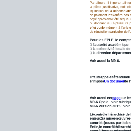
Par
ailleurs,
il
importe,
afin
q
la
pièce
justificative,
soit
el
liquidation
de
la
dépense
afi
de
paiement
n’exonère
pas
payé
après
avoir
été
requis,
ou
donnant
lieu
à
plusieurs
p
effet
conformément
à
l'article
de réquisition particulier de l
Pour les EPLE, le comptab
 l'autorité académique
 la collectivité locale 
 la direction départeme
Voir aussi la M9-6.
III.10 - Contrôle du comp
Il
faut
rappeler
l’étendue
du
s’impose. 
Un document
 de 
III.11 - Contrôle hiérarc
Voir aussi cette 
page
 sur l
M9-6 Opale : voir rubrique
M9-6 version 2015 : voir 
Le
contrôle
hiérarchisé
de
enjeux.
Sa
mise
en
œuvre
s
contrôles
(tout
ou
partie
des
Enfin,
le
contrôle
hiérarch
contrôle
interne),
plus
simp